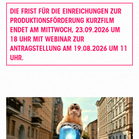
DIE FRIST FÜR DIE EINREICHUNGEN ZUR
PRODUKTIONSFÖRDERUNG KURZFILM
ENDET AM MITTWOCH, 23.09.2026 UM
18 UHR MIT WEBINAR ZUR
ANTRAGSTELLUNG AM 19.08.2026 UM 11
UHR.